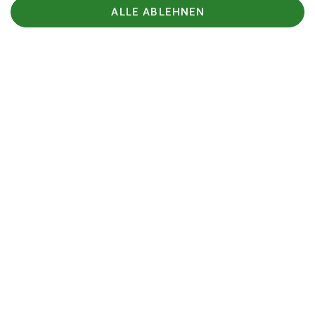
ALLE ABLEHNEN
DAV Service Widgets