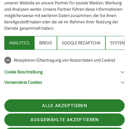
unserer Website an unsere Partner für soziale Medien, Werbung
und Analysen weiter. Unsere Partner führen diese Informationen
möglicherweise mit weiteren Daten zusammen, die Sie ihnen
Archiv
Blog
Externe Inhalte
Gravelbike
bereitgestellt haben oder die sie im Rahmen Ihrer Nutzung der
Dienste gesammelt haben.
Mountainbike
Natur
News
Sektion
ANALYTICS
BREVO
GOOGLE RECAPTCHA
SYSTEM
Stadtradeln 2026
Radeln für ein gutes Klima!
Akzeptieren (Übertragung von Nutzerdaten und Cookie)
02.06.2026
Macht mit und radelt für das Team der DAV-Sektion
Cookie Beschreibung
Feucht!
Die Pedalhelden vom DAV Feucht
sammeln vom
Verwendete Cookies
7. bis 27. Juni 2024 Kilometer auf dem Rad, Rollstuhl oder
In unserem
Sektionsblog
findest du alle
Hand Bike.
Tourenberichte, Sektionsnews und Ankündigungen.
ALLE AKZEPTIEREN
mehr erfahren
AUSGEWÄHLTE AKZEPTIEREN