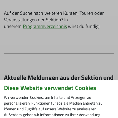
Auf der Suche nach weiteren Kursen, Touren oder
Veranstaltungen der Sektion? In
unserem
Programmverzeichnis
wirst du fündig!
Aktuelle Meldungen aus der Sektion und
dem DAV
Diese Website verwendet Cookies
Wir verwenden Cookies, um Inhalte und Anzeigen zu
personalisieren, Funktionen für soziale Medien anbieten zu
können und Zugriffe auf unsere Website zu analysieren.
Außerdem geben wir Informationen zu Ihrer Verwendung