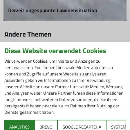
Derzeit angespannte Lawinensituation
Darauf musst Du jetzt achten
23.01.2026
Andere Themen
Momentan herrschen schwierige Lawinenverhältnisse. Wie
ist die Situation, wie wird sie sich entwickeln und wie solltest
du deine Touren planen?
Diese Website verwendet Cookies
Alpinklettern
Archiv
Ausbildung
Bergsteigen
Blog
DAV Hauptverein
Eventbericht
Externe Inhalte
Gravelbike
Wir verwenden Cookies, um Inhalte und Anzeigen zu
mehr erfahren
personalisieren, Funktionen für soziale Medien anbieten zu
Hochtour
Hütten
Klettergruppe
Kletterhalle
Klettern
können und Zugriffe auf unsere Website zu analysieren.
Außerdem geben wir Informationen zu Ihrer Verwendung
Mehrseillängenklettern
Mitgliedschaft
Mountainbike
Natur
unserer Website an unsere Partner für soziale Medien, Werbung
und Analysen weiter. Unsere Partner führen diese Informationen
News
Pumptrack
RadAktiv
Routenbau
Routenbautermin
möglicherweise mit weiteren Daten zusammen, die Sie ihnen
bereitgestellt haben oder die sie im Rahmen Ihrer Nutzung der
Sektion
Skitouren
Topnews
Vortrag
Website
Dienste gesammelt haben.
ANALYTICS
BREVO
GOOGLE RECAPTCHA
SYSTEM