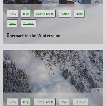
Archiv
Blog
Externe Inhalte
Hütten
Natur
News
Skitouren
Übernachten im Winterraum
Was euch erwartet und was ihr beachten müsst
28.01.2026
In der kalten Jahreszeit bis März sind viele Hütten nicht
geöffnet, trotzdem erfordern lange Skitouren,
Durchquerungen oder Wetterumschwünge einen
Schutzraum. Deshalb bieten viele Hütten einen Winterraum
an.
mehr erfahren
Archiv
Blog
Externe Inhalte
News
Skitouren