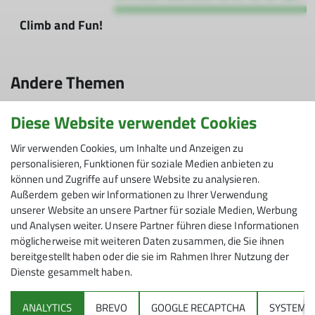
Climb and Fun!
Das war der Klettermarathon 2025
21.02.2025
Andere Themen
Klettern bis die Finger brennen hieß es am 15. Februar im
DAV-Kletterzentrum Feucht - beim Klettermarathon galt es,
innerhalb von drei Stunden so viele Routen wie möglich zu
Diese Website verwendet Cookies
Alpinklettern
Archiv
Ausbildung
Bergsteigen
Blog
klettern.
DAV Hauptverein
Eventbericht
Externe Inhalte
Gravelbike
Wir verwenden Cookies, um Inhalte und Anzeigen zu
personalisieren, Funktionen für soziale Medien anbieten zu
mehr erfahren
Hochtour
Hütten
Klettergruppe
Kletterhalle
Klettern
können und Zugriffe auf unsere Website zu analysieren.
Außerdem geben wir Informationen zu Ihrer Verwendung
Mehrseillängenklettern
Mitgliedschaft
Mountainbike
Natur
unserer Website an unsere Partner für soziale Medien, Werbung
und Analysen weiter. Unsere Partner führen diese Informationen
News
Pumptrack
RadAktiv
Routenbau
Routenbautermin
möglicherweise mit weiteren Daten zusammen, die Sie ihnen
bereitgestellt haben oder die sie im Rahmen Ihrer Nutzung der
Sektion
Skitouren
Topnews
Vortrag
Website
Dienste gesammelt haben.
ANALYTICS
BREVO
GOOGLE RECAPTCHA
SYSTEM