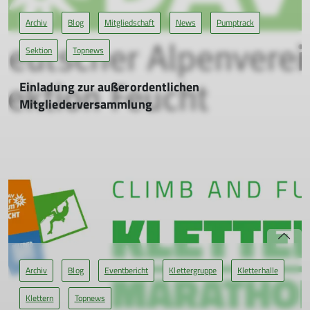
Archiv
Blog
Mitgliedschaft
News
Pumptrack
Sektion
Topnews
Einladung zur außerordentlichen
Mitgliederversammlung
Am 23.04.2026 um 19 Uhr
01.04.2026
Die Vorstandschaft lädt alle Sektionsmitglieder zu einer
außerordentlichen Mitgliederversammlung ein. Sie findet am
23. April um 19 Uhr in der alten AWO, Hauptstraße 40, 90537
Feucht, statt.
mehr erfahren
Archiv
Blog
Eventbericht
Klettergruppe
Kletterhalle
Klettern
Topnews