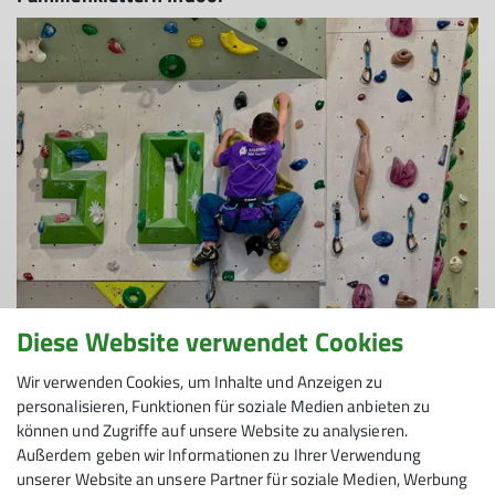
Diese Website verwendet Cookies
© Patrick Völkel | DAV-Sektion Feucht
Wir verwenden Cookies, um Inhalte und Anzeigen zu
Klettern für die ganze Familie
personalisieren, Funktionen für soziale Medien anbieten zu
im DAV-Kletterzentrum Feucht.
können und Zugriffe auf unsere Website zu analysieren.
Außerdem geben wir Informationen zu Ihrer Verwendung
Zur Detailseite
unserer Website an unsere Partner für soziale Medien, Werbung