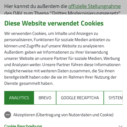
Hier kannst du außerdem die
offizielle Stellungnahme
des DAV zum Thema "Drittes Modernisierungsgesetz"
einsehen. (Website ganz unten zum download)
Diese Website verwendet Cookies
Wir verwenden Cookies, um Inhalte und Anzeigen zu
personalisieren, Funktionen für soziale Medien anbieten zu
können und Zugriffe auf unsere Website zu analysieren.
Stadtradeln 2025
Außerdem geben wir Informationen zu Ihrer Verwendung
unserer Website an unsere Partner für soziale Medien, Werbung
und Analysen weiter. Unsere Partner führen diese Informationen
Toll war es - Platz 3. wieder gesichert!
möglicherweise mit weiteren Daten zusammen, die Sie ihnen
bereitgestellt haben oder die sie im Rahmen Ihrer Nutzung der
Dienste gesammelt haben.
ANALYTICS
BREVO
GOOGLE RECAPTCHA
SYSTEM
Artikel zum Nachlesen:
Akzeptieren (Übertragung von Nutzerdaten und Cookie)
Sich bewegen und gleichzeitig etwas Gutes tun?
Cookie Beschreibung