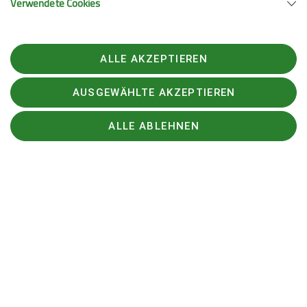
Verwendete Cookies
ALLE AKZEPTIEREN
Elke Greger
AUSGEWÄHLTE AKZEPTIEREN
Stellvertretende Vorständin
elke.greger@dav-feucht.de
ALLE ABLEHNEN