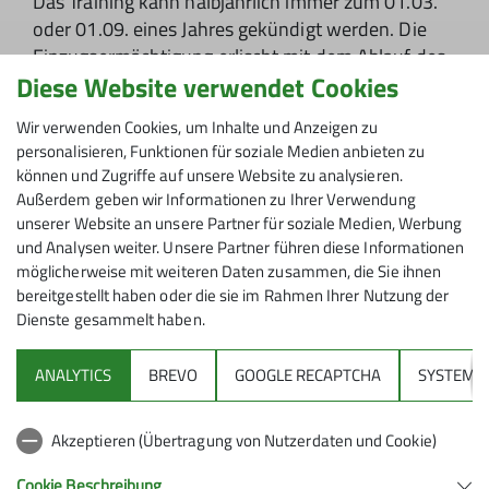
Das Training kann halbjährlich immer zum 01.03.
oder 01.09. eines Jahres gekündigt werden. Die
Einzugsermächtigung erlischt mit dem Ablauf des
Diese Website verwendet Cookies
gekündigten Kletterhalbjahres automatisch. Bitte
füllt nach erfolgreicher Anmeldung das
Formular
Wir verwenden Cookies, um Inhalte und Anzeigen zu
für die SEPA-Lastschrift
aus und schickt dieses
personalisieren, Funktionen für soziale Medien anbieten zu
unterschrieben
per E-Mail an unsere
können und Zugriffe auf unsere Website zu analysieren.
Schatzmeisterin
.
Außerdem geben wir Informationen zu Ihrer Verwendung
unserer Website an unsere Partner für soziale Medien, Werbung
Voraussetzung für das Training ist eine
und Analysen weiter. Unsere Partner führen diese Informationen
Sektionsmitgliedschaft
, ansonsten einfach
möglicherweise mit weiteren Daten zusammen, die Sie ihnen
saubere Turnschuhe und Sportbekleidung und
bereitgestellt haben oder die sie im Rahmen Ihrer Nutzung der
ggfs. vorhandene Kletterausrüstung mitbringen.
Dienste gesammelt haben.
Alles andere bringen wir dir bei!
ANALYTICS
BREVO
GOOGLE RECAPTCHA
SYSTEM
Wir freuen uns auf dich!
Das Jugendtrainer-Team
Akzeptieren (Übertragung von Nutzerdaten und Cookie)
Cookie Beschreibung