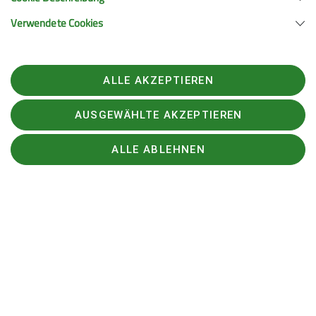
Verwendete Cookies
Anmeldung
ALLE AKZEPTIEREN
Kontakt
AUSGEWÄHLTE AKZEPTIEREN
Reinhard Scharfenberg, Johannes
ALLE ABLEHNEN
Greger
Anfrage senden