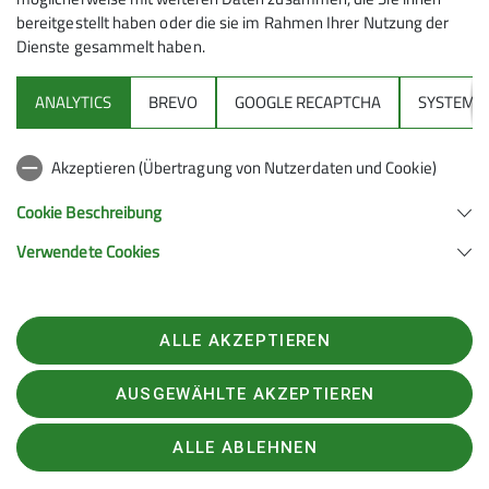
bereitgestellt haben oder die sie im Rahmen Ihrer Nutzung der
Dienste gesammelt haben.
ANALYTICS
BREVO
GOOGLE RECAPTCHA
SYSTEM
Sektion
Akzeptieren (Übertragung von Nutzerdaten und Cookie)
Gruppen
Cookie Beschreibung
Verwendete Cookies
Sektion Feucht des Deutschen Alpenvereins e.V.
Schulstraße 28
90537 Feucht
ALLE AKZEPTIEREN
Telefon +4991287238865
Kontakt
AUSGEWÄHLTE AKZEPTIEREN
ALLE ABLEHNEN
Impressum
Kontakt
Datenschutz
Datenschutz-Einstellungen