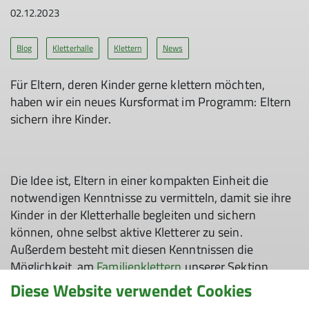
02.12.2023
Blog
Kletterhalle
Klettern
News
Für Eltern, deren Kinder gerne klettern möchten,
haben wir ein neues Kursformat im Programm: Eltern
sichern ihre Kinder.
Die Idee ist, Eltern in einer kompakten Einheit die
notwendigen Kenntnisse zu vermitteln, damit sie ihre
Kinder in der Kletterhalle begleiten und sichern
können, ohne selbst aktive Kletterer zu sein.
Außerdem besteht mit diesen Kenntnissen die
Möglichkeit, am
Familienklettern
unserer Sektion
teilzunehmen, welches an verschiedenen Samstagen
Diese Website verwendet Cookies
stattfindet, abseits vom Trubel des öffentlichen