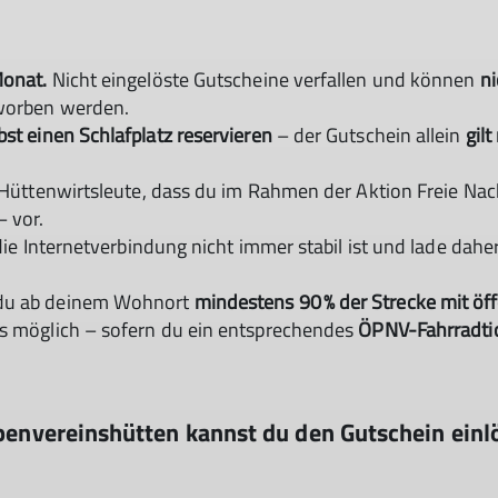
Monat.
Nicht eingelöste Gutscheine verfallen und können
ni
rworben werden.
bst einen Schlafplatz reservieren
– der Gutschein allein
gilt
e Hüttenwirtsleute, dass du im Rahmen der Aktion Freie Na
– vor.
© DAV/Petra Wiedemann
 die Internetverbindung nicht immer stabil ist und lade da
 du ab deinem Wohnort
mindestens 90 % der Strecke mit öf
ls möglich – sofern du ein entsprechendes
ÖPNV-Fahrradtic
penvereinshütten kannst du den Gutschein einl