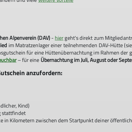
chen Alpenverein
(DAV)
-
hier
geht's direkt zum Mitgliedant
lied
im Matratzenlager einer teilnehmenden DAV-Hütte (sie
tionsgutschein für eine Hüttenübernachtung im Rahmen der 
buchbar
– für eine
Übernachtung im Juli, August oder Sept
Gutschein anzufordern:
dlicher, Kind)
stattfindet
ke in Kilometern zwischen dem Startpunkt deiner öffentlic
© DAV