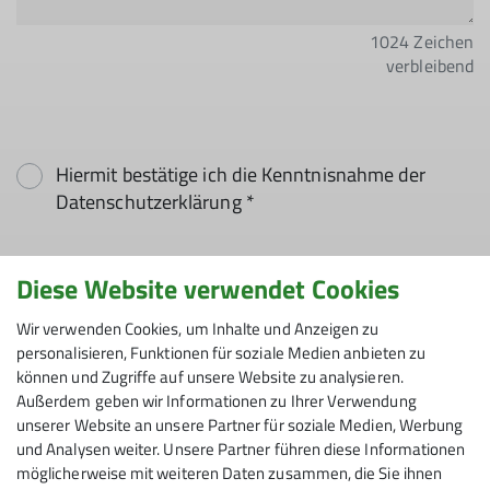
1024
Zeichen
verbleibend
Hiermit bestätige ich die Kenntnisnahme der
Datenschutzerklärung *
Hiermit erkläre ich mich einverstanden, dass
Diese Website verwendet Cookies
meine in das Kontaktformular eingegebenen
Daten elektronisch gesichert und zum Zweck der
Wir verwenden Cookies, um Inhalte und Anzeigen zu
personalisieren, Funktionen für soziale Medien anbieten zu
Kontaktaufnahme verarbeitet und genutzt
können und Zugriffe auf unsere Website zu analysieren.
werden. Mir ist bekannt, dass ich meine
Außerdem geben wir Informationen zu Ihrer Verwendung
Einwilligung jederzeit wiederrufen kann. *
unserer Website an unsere Partner für soziale Medien, Werbung
und Analysen weiter. Unsere Partner führen diese Informationen
Mit (*) markierte Felder
möglicherweise mit weiteren Daten zusammen, die Sie ihnen
Absenden