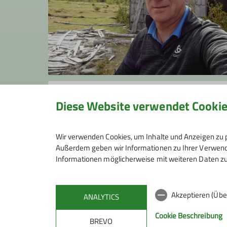
Walter Hauenstein
Diese Website verwendet Cooki
+49 9128 14357
wahau@gmx.de
Wir verwenden Cookies, um Inhalte und Anzeigen zu p
Außerdem geben wir Informationen zu Ihrer Verwendu
Informationen möglicherweise mit weiteren Daten zu
Akzeptieren (Übe
ANALYTICS
Cookie Beschreibung
BREVO