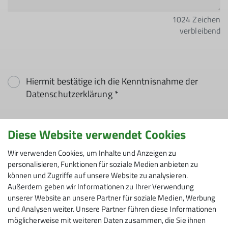
1024
Zeichen
verbleibend
Hiermit bestätige ich die Kenntnisnahme der
Datenschutzerklärung *
Hiermit erkläre ich mich einverstanden, dass
Diese Website verwendet Cookies
meine in das Kontaktformular eingegebenen
Daten elektronisch gesichert und zum Zweck der
Wir verwenden Cookies, um Inhalte und Anzeigen zu
personalisieren, Funktionen für soziale Medien anbieten zu
Kontaktaufnahme verarbeitet und genutzt
können und Zugriffe auf unsere Website zu analysieren.
werden. Mir ist bekannt, dass ich meine
Außerdem geben wir Informationen zu Ihrer Verwendung
Einwilligung jederzeit wiederrufen kann. *
unserer Website an unsere Partner für soziale Medien, Werbung
und Analysen weiter. Unsere Partner führen diese Informationen
Mit (*) markierte Felder
möglicherweise mit weiteren Daten zusammen, die Sie ihnen
Absenden