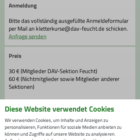
Anmeldung
Bitte das vollständig ausgefüllte Anmeldeformular
per Mail an kletterkurse@dav-feucht.de schicken.
Anfrage senden
Preis
30 € (Mitglieder DAV-Sektion Feucht)
60 € (Nichtmitglieder sowie Mitglieder anderer
Sektionen)
Kletterhalleneintritt und Leihgebühr für fehlendes
Diese Website verwendet Cookies
Klettermaterial (außer Kletterschuhe) sind im
Kurspreis enthalten.
Wir verwenden Cookies, um Inhalte und Anzeigen zu
personalisieren, Funktionen für soziale Medien anbieten zu
können und Zugriffe auf unsere Website zu analysieren.
Maximale Teilnehmeranzahl