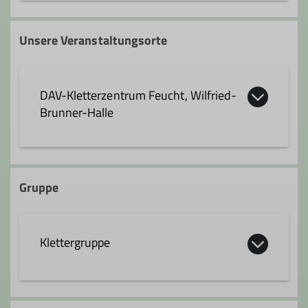
andreas.gerl@dav-feucht.de
Unsere Veranstaltungsorte
Qualifikationen
DAV-Kletterzentrum Feucht, Wilfried-
Trainer*in C Sportklettern Breitensport
Brunner-Halle
Indoor
Zusatzqualifikation Outdoor- Sportklettern
Schulstraße 28
90537 Feucht
Gruppe
Klettergruppe