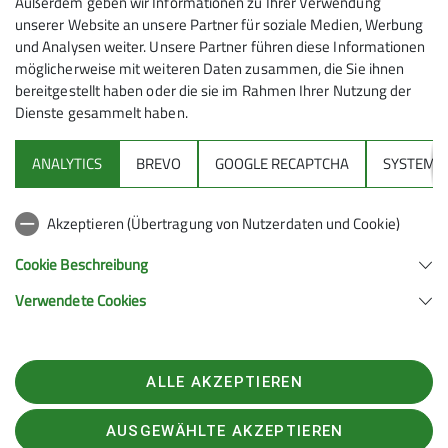
Außerdem geben wir Informationen zu Ihrer Verwendung
unserer Website an unsere Partner für soziale Medien, Werbung
6
und Analysen weiter. Unsere Partner führen diese Informationen
möglicherweise mit weiteren Daten zusammen, die Sie ihnen
bereitgestellt haben oder die sie im Rahmen Ihrer Nutzung der
Dienste gesammelt haben.
ANALYTICS
BREVO
GOOGLE RECAPTCHA
SYSTEM
Sektion
Akzeptieren (Übertragung von Nutzerdaten und Cookie)
Gruppen
Cookie Beschreibung
Verwendete Cookies
Sektion Feucht des Deutschen Alpenvereins e.V.
Schulstraße 28
90537 Feucht
ALLE AKZEPTIEREN
Telefon +4991287238865
Kontakt
AUSGEWÄHLTE AKZEPTIEREN