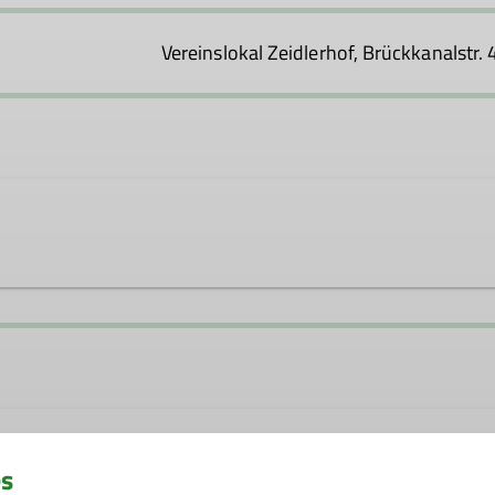
Vereinslokal Zeidlerhof, Brückkanalstr. 
ucht.de
anderleiter*in
es