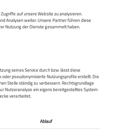
Zugriffe auf unsere Website zu analysieren.
d Analysen weiter. Unsere Partner führen diese
hrer Nutzung der Dienste gesammelt haben.
Sektion Feucht des Deutschen
tzung seines Service durch bzw. lässt diese
Alpenvereins e.V.
e oder pseudonymisierte Nutzungsprofile erstellt. Die
chen Stelle ständig zu verbessern. Rechtsgrundlage
Schulstraße 28
t zur Nutzeranalyse ein eigens bereitgestelltes System
90537 Feucht
ecke verarbeitet.
Telefon +4991287238865
Kontakt
Ablauf