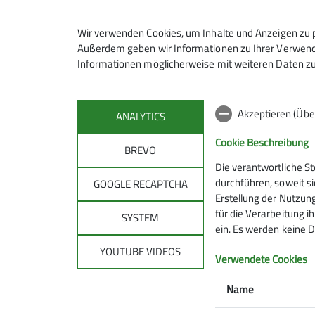
Brückkanalstr. 43
Wir verwenden Cookies, um Inhalte und Anzeigen zu p
90537 Feucht
Außerdem geben wir Informationen zu Ihrer Verwendu
Informationen möglicherweise mit weiteren Daten zu
Akzeptieren (Übe
ANALYTICS
Cookie Beschreibung
BREVO
Die verantwortliche S
Sektion
Gru
durchführen, soweit si
GOOGLE RECAPTCHA
Erstellung der Nutzung
für die Verarbeitung ih
DAV-Kletterzentrum Feucht
Bike-Gru
SYSTEM
ein. Es werden keine D
Mitgliedschaft
Jugend
Newsletter
Wandergr
YOUTUBE VIDEOS
Verwendete Cookies
Mitteilungsheft
Familien
Natur - Umwelt - CO₂
Kids klett
Name