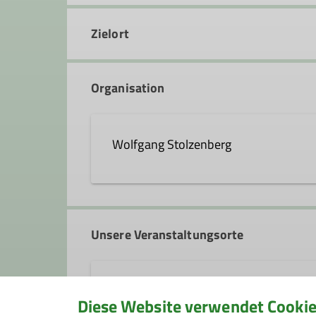
Zielort
Organisation
Wolfgang Stolzenberg
wolfgang.stolzenberg@dav-fe
Unsere Veranstaltungsorte
Qualifikationen
Vereinslokal Zeidlerhof
Kletterbetreuer*in Breitensport
W
Diese Website verwendet Cooki