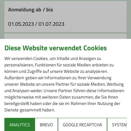
Trainer*in C Sportklettern Breitensport
Anmeldung ab / bis
Trainer*in B Alpinklettern
01.05.2023 / 01.07.2023
Preis
Diese Website verwendet Cookies
360€ DAV-Feucht, 400€ DAV andere Sektionen
Wir verwenden Cookies, um Inhalte und Anzeigen zu
personalisieren, Funktionen für soziale Medien anbieten zu
können und Zugriffe auf unsere Website zu analysieren.
Maximale Teilnehmeranzahl
Außerdem geben wir Informationen zu Ihrer Verwendung
unserer Website an unsere Partner für soziale Medien, Werbung
5
und Analysen weiter. Unsere Partner führen diese Informationen
möglicherweise mit weiteren Daten zusammen, die Sie ihnen
bereitgestellt haben oder die sie im Rahmen Ihrer Nutzung der
Dienste gesammelt haben.
ANALYTICS
BREVO
GOOGLE RECAPTCHA
SYSTEM
Sektion