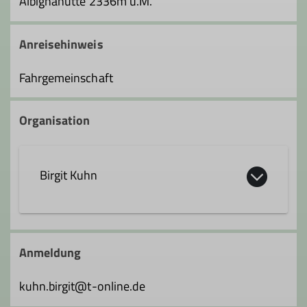
Albignahütte 2336m ü.M.
Anreisehinweis
Fahrgemeinschaft
Organisation
Birgit Kuhn
birgit.kuhn@dav-feucht.de
Anmeldung
Qualifikationen
kuhn.birgit@t-online.de