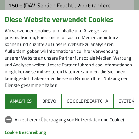
150 € (DAV-Sektion Feucht), 200 € (andere
Sektionen).
Diese Website verwendet Cookies
Zusätzlich Unterkunft (Lager mit HP ca. 75 € pro
Nacht), Verpflegung, Seilbahn, Fahrtkosten.
Wir verwenden Cookies, um Inhalte und Anzeigen zu
personalisieren, Funktionen für soziale Medien anbieten zu
können und Zugriffe auf unsere Website zu analysieren.
Maximale Teilnehmeranzahl
Außerdem geben wir Informationen zu Ihrer Verwendung
unserer Website an unsere Partner für soziale Medien, Werbung
5
und Analysen weiter. Unsere Partner führen diese Informationen
möglicherweise mit weiteren Daten zusammen, die Sie ihnen
bereitgestellt haben oder die sie im Rahmen Ihrer Nutzung der
Dienste gesammelt haben.
ANALYTICS
BREVO
GOOGLE RECAPTCHA
SYSTEM
Sektion
Akzeptieren (Übertragung von Nutzerdaten und Cookie)
Gruppen
Cookie Beschreibung