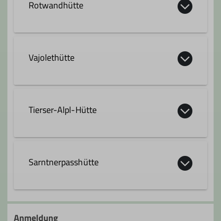
Rotwandhütte
Trainer*in B Hochtouren
Trainer*in B Alpinklettern
Vajolethütte
Ämter
Trainer
Tourenreferent
Tierser-Alpl-Hütte
Digitalkoordinator
Webmaster
Sarntnerpasshütte
Anmeldung