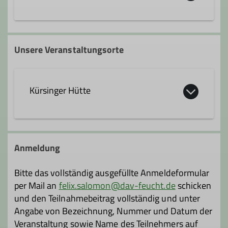
felix.salomon@dav-feucht.de
Unsere Veranstaltungsorte
Qualifikationen
Kürsinger Hütte
Trainer*in B Hochtouren
Trainer*in B Alpinklettern
Anmeldung
Ämter
Bitte das vollständig ausgefüllte Anmeldeformular
per Mail an
felix.salomon@dav-feucht.de
schicken
Trainer
Tourenreferent
und den Teilnahmebeitrag vollständig und unter
Angabe von Bezeichnung, Nummer und Datum der
Digitalkoordinator
Webmaster
Veranstaltung sowie Name des Teilnehmers auf