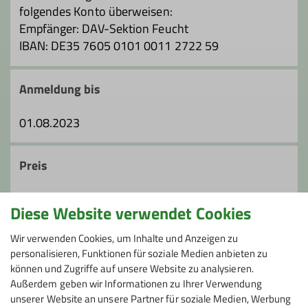
folgendes Konto überweisen:
Empfänger: DAV-Sektion Feucht
IBAN: DE35 7605 0101 0011 2722 59
Anmeldung bis
01.08.2023
Preis
100 € (DAV Feucht), 115 € (andere Sektionen)
Diese Website verwendet Cookies
Zusätzlich Unterkunft (Lager mit HP ca. 69 € pro
Nacht), Verpflegung, ggf. Hüttentaxi, Fahrtkosten
Wir verwenden Cookies, um Inhalte und Anzeigen zu
personalisieren, Funktionen für soziale Medien anbieten zu
können und Zugriffe auf unsere Website zu analysieren.
Maximale Teilnehmeranzahl
Außerdem geben wir Informationen zu Ihrer Verwendung
unserer Website an unsere Partner für soziale Medien, Werbung