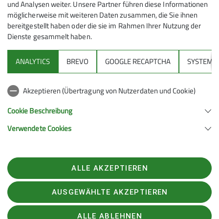
7
und Analysen weiter. Unsere Partner führen diese Informationen
möglicherweise mit weiteren Daten zusammen, die Sie ihnen
bereitgestellt haben oder die sie im Rahmen Ihrer Nutzung der
Dienste gesammelt haben.
ANALYTICS
BREVO
GOOGLE RECAPTCHA
SYSTEM
Sektion
Akzeptieren (Übertragung von Nutzerdaten und Cookie)
Gruppen
Cookie Beschreibung
Verwendete Cookies
Sektion Feucht des Deutschen Alpenvereins e.V.
Schulstraße 28
90537 Feucht
ALLE AKZEPTIEREN
Telefon +4991287238865
Kontakt
AUSGEWÄHLTE AKZEPTIEREN
ALLE ABLEHNEN