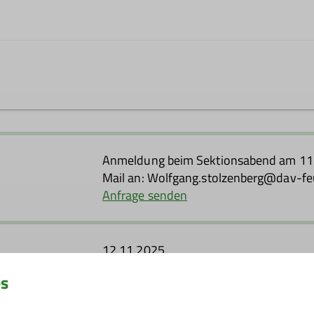
anderleiter*in
gelmäßig auf schönen Wanderwegen der Region unterwegs.
touren, die in unserem Programm unter Events angekündigt
Anmeldung beim Sektionsabend am 11. 
kennenzulernen.
Mail an: Wolfgang.stolzenberg@dav-feu
erfahrt ihr auch an den Sektionsabenden. Jeweils am 2. 
Anfrage senden
nsam mit einer Silvesterwanderung, die dann traditionell 
12.11.2025
es
15