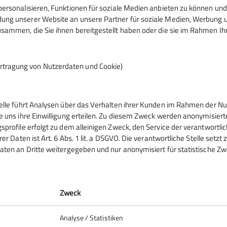
ersonalisieren, Funktionen für soziale Medien anbieten zu können und 
ng unserer Website an unsere Partner für soziale Medien, Werbung un
sammen, die Sie ihnen bereitgestellt haben oder die sie im Rahmen I
rtragung von Nutzerdaten und Cookie)
telle führt Analysen über das Verhalten ihrer Kunden im Rahmen der Nu
ppen
e uns ihre Einwilligung erteilen. Zu diesem Zweck werden anonymisiert
sprofile erfolgt zu dem alleinigen Zweck, den Service der verantwortli
rer Daten ist Art. 6 Abs. 1 lit. a DSGVO. Die verantwortliche Stelle setz
ppen
aten an Dritte weitergegeben und nur anonymisiert für statistische Zw
uppen
gruppe
ern!
Zweck
Analyse / Statistiken