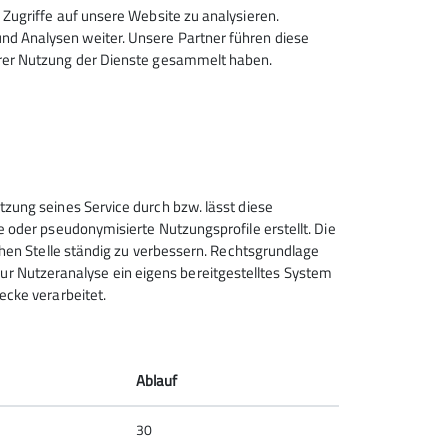
Zugriffe auf unsere Website zu analysieren.
d Analysen weiter. Unsere Partner führen diese
hrer Nutzung der Dienste gesammelt haben.
Sektion Feucht des Deutschen
tzung seines Service durch bzw. lässt diese
Alpenvereins e.V.
e oder pseudonymisierte Nutzungsprofile erstellt. Die
chen Stelle ständig zu verbessern. Rechtsgrundlage
Schulstraße 28
t zur Nutzeranalyse ein eigens bereitgestelltes System
90537 Feucht
ecke verarbeitet.
Telefon +4991287238865
Kontakt
Ablauf
30