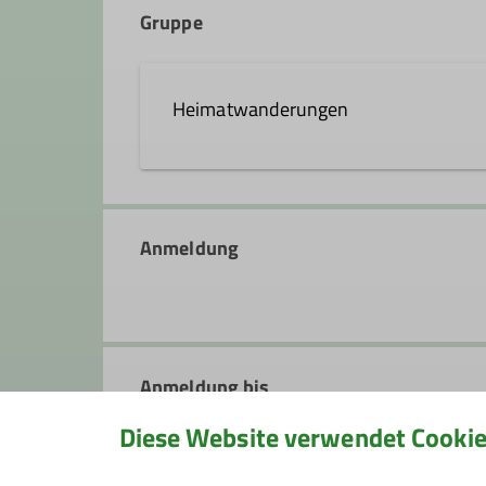
Gruppe
Qualifikationen
Heimatwanderungen
Kletterbetreuer*in Breitensport
W
In den Sommermonaten sind wir re
verschiedene Tages- und Mehrtages
Anmeldung
Gelegenheit, auch andere Gebiete 
Informationen zu den Wanderungen 
Den Jahreswechsel feiern wir gemei
Glühwein und Gebäck ausklingt.
Kontakt aufnehmen
Anmeldung bis
Diese Website verwendet Cooki
Maximale Teilnehmeranzahl