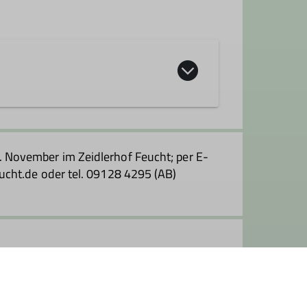
 Gruppenmitglieder organisieren
 werden. Hier gibt es oft die
November im Zeidlerhof Feucht; per E-
cht.de oder tel. 09128 4295 (AB)
Dienstag im Monat.
im DAV-Kletterzentrum in Feucht bei