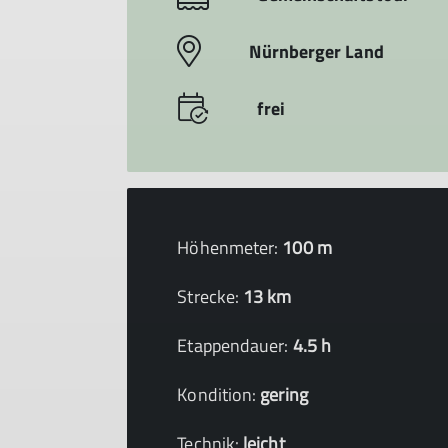
Nürnberger Land
frei
Höhenmeter:
100 m
Strecke:
13 km
Etappendauer:
4.5 h
Kondition:
gering
Technik:
leicht