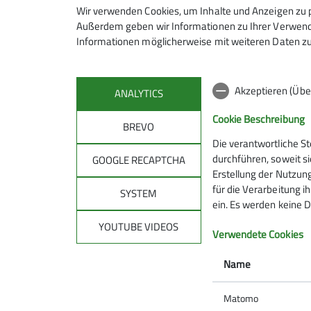
Wir verwenden Cookies, um Inhalte und Anzeigen zu p
Außerdem geben wir Informationen zu Ihrer Verwendu
Informationen möglicherweise mit weiteren Daten zu
Akzeptieren (Übe
ANALYTICS
Cookie Beschreibung
BREVO
Die verantwortliche S
Sektion
Gru
durchführen, soweit si
GOOGLE RECAPTCHA
Erstellung der Nutzung
für die Verarbeitung ih
DAV-Kletterzentrum Feucht
Bike-Gru
SYSTEM
ein. Es werden keine D
Mitgliedschaft
Jugend
Newsletter
Wandergr
YOUTUBE VIDEOS
Verwendete Cookies
Mitteilungsheft
Familien
Natur - Umwelt - CO₂
Kids klett
Name
Matomo