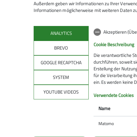
Außerdem geben wir Informationen zu Ihrer Verwendu
Informationen möglicherweise mit weiteren Daten zu
Akzeptieren (Übe
ANALYTICS
Cookie Beschreibung
BREVO
Die verantwortliche S
Sektion
Gru
durchführen, soweit si
GOOGLE RECAPTCHA
Erstellung der Nutzung
für die Verarbeitung ih
DAV-Kletterzentrum Feucht
Bike-Gru
SYSTEM
ein. Es werden keine D
Mitgliedschaft
Jugend
Newsletter
Wandergr
YOUTUBE VIDEOS
Verwendete Cookies
Mitteilungsheft
Familien
Natur - Umwelt - CO₂
Kids klett
Name
Matomo