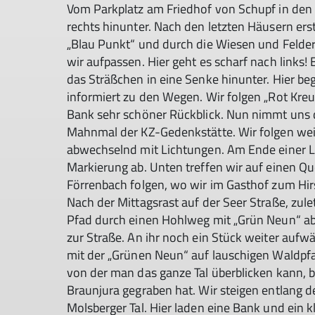
Vom Parkplatz am Friedhof von Schupf in den O
rechts hinunter. Nach den letzten Häusern ers
„Blau Punkt“ und durch die Wiesen und Felde
wir aufpassen. Hier geht es scharf nach links!
das Sträßchen in eine Senke hinunter. Hier be
informiert zu den Wegen. Wir folgen „Rot Kreuz
Bank sehr schöner Rückblick. Nun nimmt uns d
Mahnmal der KZ-Gedenkstätte. Wir folgen wei
abwechselnd mit Lichtungen. Am Ende einer L
Markierung ab. Unten treffen wir auf einen Qu
Förrenbach folgen, wo wir im Gasthof zum Hir
Nach der Mittagsrast auf der Seer Straße, zule
Pfad durch einen Hohlweg mit „Grün Neun“ ab. B
zur Straße. An ihr noch ein Stück weiter aufw
mit der „Grünen Neun“ auf lauschigen Waldpfad
von der man das ganze Tal überblicken kann, b
Braunjura gegraben hat. Wir steigen entlang de
Molsberger Tal. Hier laden eine Bank und ein 