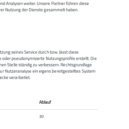
d Analysen weiter. Unsere Partner führen diese
hrer Nutzung der Dienste gesammelt haben.
Sektion Feucht des Deutschen
tzung seines Service durch bzw. lässt diese
Alpenvereins e.V.
e oder pseudonymisierte Nutzungsprofile erstellt. Die
chen Stelle ständig zu verbessern. Rechtsgrundlage
Schulstraße 28
t zur Nutzeranalyse ein eigens bereitgestelltes System
90537 Feucht
ecke verarbeitet.
Telefon +4991287238865
Kontakt
Ablauf
30