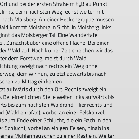
rt und bei der ersten Straße mit „Blau Punkt“
t links, beim nächsten Weg rechst weiter mit
r nach Molsberg. An einer Heckengruppe müssen
 Bald kommt Molsberg in Sicht. In Molsberg links
ginnt das Molsberger Tal. Eine Wandertafel
“. Zunächst über eine offene Fläche. Bei einer
er Wald auf. Nach kurzer Zeit erreichen wir das
ter dem Forstweg, meist durch Wald,
ichtung zweigt nach rechts ein Weg ohne
erweg, dem wir nun, zuletzt abwärts bis nach
schen zu Mittag einkehren.
tzt aufwärts durch den Ort. Rechts zweigt ein
ei einer lichten Stelle weiter links aufwärts bis
ärts bis zum nächsten Waldrand. Hier rechts und
 (Waldlehrpfad), vorbei an einer Felskanzel,
is zum Ende einer Schlucht, die ein Bach in den
r Schlucht, vorbei an einigen Felsen, hinab ins
kleines Mühlenhäuschen zu einer Rast ein. Weiter