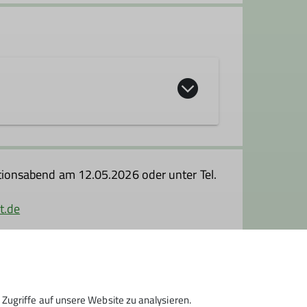
 Gruppenmitglieder organisieren
 werden. Hier gibt es oft die
onsabend am 12.05.2026 oder unter Tel.
Dienstag im Monat.
t.de
im DAV-Kletterzentrum in Feucht bei
Zugriffe auf unsere Website zu analysieren.