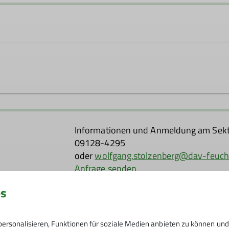
anderleiter*in
gelmäßig auf schönen Wanderwegen der Region unterwegs.
touren, die in unserem Programm unter Events angekündigt
Informationen und Anmeldung am Sekti
kennenzulernen.
09128-4295
erfahrt ihr auch an den Sektionsabenden. Jeweils am 2. 
oder
wolfgang.stolzenberg@dav-feuch
nsam mit einer Silvesterwanderung, die dann traditionell 
Anfrage senden
es
09.07.2026 / 20.07.2026
ersonalisieren, Funktionen für soziale Medien anbieten zu können und 