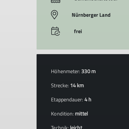
Nürnberger Land
frei
Höhenmeter:
330 m
Strecke:
14 km
Etappendauer:
4 h
Kondition:
mittel
Technik:
leicht