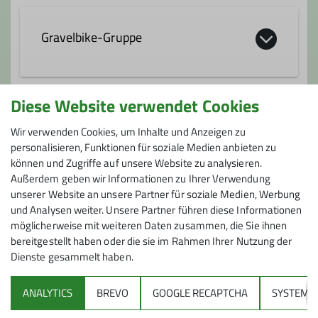
Qualifikationen
Gravelbike-Gruppe
Trainer*in C MTB Fahrtechnik
Unsere Gravelbikegruppe eine lebhafte
Diese Website verwendet Cookies
und enthusiastische Gemeinschaft von
Ämter
Anmeldung
Radfahrern, die sich den Schotterwegen
Wir verwenden Cookies, um Inhalte und Anzeigen zu
verschrieben hat. Diese Gruppe ist Teil des
personalisieren, Funktionen für soziale Medien anbieten zu
Anmeldung hier unter
Gravelbike@dav-feucht.de
Leitung Mountainbike-Gruppe
können und Zugriffe auf unsere Website zu analysieren.
Deutschen Alpenvereins der Sektion
Außerdem geben wir Informationen zu Ihrer Verwendung
Feucht und bietet eine Plattform für
Weitere Details besprechen wir immer direkt in
Leitung Gravelbikegruppe
unserer Website an unsere Partner für soziale Medien, Werbung
Menschen jeden Alters und Hintergrunds,
unserer Chatgruppe
und Analysen weiter. Unsere Partner führen diese Informationen
die ihre Leidenschaft für das Radfahren
möglicherweise mit weiteren Daten zusammen, die Sie ihnen
Leitung Radaktiv-Gruppe
und die Natur teilen.
bereitgestellt haben oder die sie im Rahmen Ihrer Nutzung der
Mitglieder unserer Gruppe nutzen
Dienste gesammelt haben.
spezielle Gravelbikes, vielseitige
Fahrräder, die für verschiedene
ANALYTICS
BREVO
GOOGLE RECAPTCHA
SYSTEM
Geländearten ausgelegt sind. Diese Bikes
Sektion