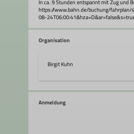
In ca. 9 Stunden entspannt mit Zug und B
https://www.bahn.de/buchung/fahrp
08-24T06:00:41&hza=D&ar=false&s=tru
Organisation
Birgit Kuhn
birgit.kuhn@dav-feucht.de
Anmeldung
Qualifikationen
Trainer*in C Sportklettern Breitensport