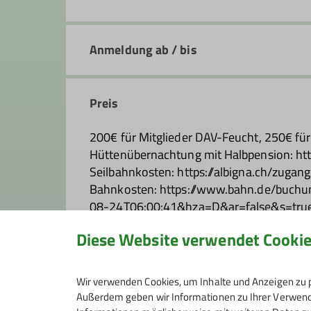
Anmeldung ab / bis
Preis
200€ für Mitglieder DAV-Feucht, 250€ für
Hüttenübernachtung mit Halbpension: http
Seilbahnkosten: https://albigna.ch/zugang
Bahnkosten: https://www.bahn.de/b
08-24T06:00:41&hza=D&ar=false&s=tru
Diese Website verwendet Cooki
Maximale Teilnehmeranzahl
Wir verwenden Cookies, um Inhalte und Anzeigen zu p
Außerdem geben wir Informationen zu Ihrer Verwendu