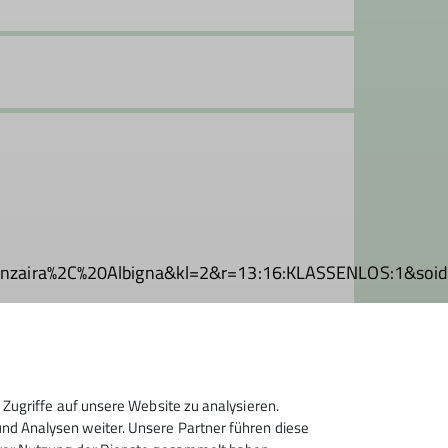
f&zo=Pranzaira%2C%20Albigna&kl=2&r=13:16:KLASS
Zugriffe auf unsere Website zu analysieren.
d Analysen weiter. Unsere Partner führen diese