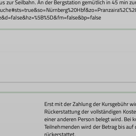
us zur Seilbahn. An der Bergstation gemütlich in 45 min z
lan/suche#sts=true&so=Nürnberg%20Hbf&zo=Pranza
e&d=false&hz=%5B%5D&fm=false&bp=false
Erst mit der Zahlung der Kursgebühr wi
Rückerstattung der vollständigen Koste
einer anderen Person belegt wird. Bei k
Teilnehmenden wird der Betrag bis auf
Trainer*in B Alpinklettern
rückerstattet.