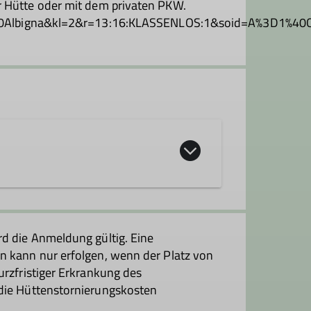
ur Hütte oder mit dem privaten PKW.
ira%2C%20Albigna&kl=2&r=13:16:KLASSENLOS:1&soid
rd die Anmeldung gültig. Eine
n kann nur erfolgen, wenn der Platz von
urzfristiger Erkrankung des
 die Hüttenstornierungskosten