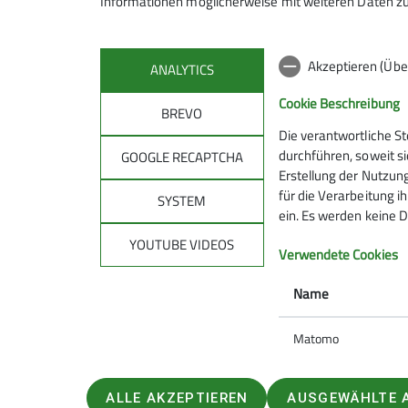
Informationen möglicherweise mit weiteren Daten zu
Akzeptieren (Übe
ANALYTICS
Cookie Beschreibung
BREVO
Die verantwortliche S
Sektion
Gru
durchführen, soweit si
GOOGLE RECAPTCHA
Erstellung der Nutzung
für die Verarbeitung ih
DAV-Kletterzentrum Feucht
Bike-Gru
SYSTEM
ein. Es werden keine D
Mitgliedschaft
Jugend
Newsletter
Wandergr
YOUTUBE VIDEOS
Verwendete Cookies
Mitteilungsheft
Familien
Natur - Umwelt - CO₂
Kids klett
Name
Matomo
ALLE AKZEPTIEREN
AUSGEWÄHLTE 