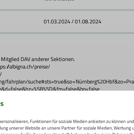
01.03.2024 / 01.08.2024
 Mitglied DAV anderer Sektionen.
s://albigna.ch/preise/
/
uchung/fahrplan/suche#sts=true&so=Nürnberg%20Hb
e&d=false&hz=%5B%5D&fm=false&bp=false
es
4
ersonalisieren, Funktionen für soziale Medien anbieten zu können und 
ng unserer Website an unsere Partner für soziale Medien, Werbung un