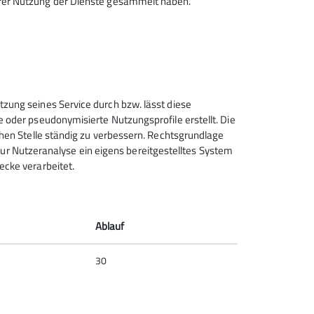
hrer Nutzung der Dienste gesammelt haben.
Sektion Feucht des Deutschen
tzung seines Service durch bzw. lässt diese
Alpenvereins e.V.
e oder pseudonymisierte Nutzungsprofile erstellt. Die
chen Stelle ständig zu verbessern. Rechtsgrundlage
Schulstraße 28
t zur Nutzeranalyse ein eigens bereitgestelltes System
90537 Feucht
ecke verarbeitet.
Telefon +4991287238865
Kontakt
Ablauf
30