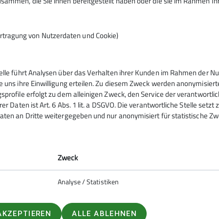
sammen, die Sie ihnen bereitgestellt haben oder die sie im Rahmen I
rtragung von Nutzerdaten und Cookie)
telle führt Analysen über das Verhalten ihrer Kunden im Rahmen der Nu
ppen
e uns ihre Einwilligung erteilen. Zu diesem Zweck werden anonymisiert
sprofile erfolgt zu dem alleinigen Zweck, den Service der verantwortli
rer Daten ist Art. 6 Abs. 1 lit. a DSGVO. Die verantwortliche Stelle setz
ppen
aten an Dritte weitergegeben und nur anonymisiert für statistische Zw
uppen
gruppe
ern!
Zweck
Analyse / Statistiken
AKZEPTIEREN
ALLE ABLEHNEN