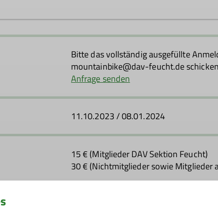
n Kleinschwarzenloher Forst (Glasersberg Richtung Steinbr
er kann natürlich seine eigenen Vorschläge oder Wünsche 
Bitte das vollständig ausgefüllte Anmel
 soll. Am Schluss darf die Einkehr in einen Biergarten nat
mountainbike@dav-feucht.de schicken
e Wochenende abwechselnd samstags/sonntags. Auch hier 
Anfrage senden
den immer mal wieder statt und werden in unserer Chatgr
 die YOLO- Line, den Räuber Trail oder den Diavolo Snake Tra
ng mit ca. 300Hm - 500Hm, dauern ca. 3h und entsprechen
11.10.2023 / 08.01.2024
det über einen WhatsApp Verteiler statt ("DAV Stollenradler 
 Ausrüstung mitbringen:
dfreien Zustand
15 € (Mitglieder DAV Sektion Feucht)
30 € (Nichtmitglieder sowie Mitglieder
es
ss
12