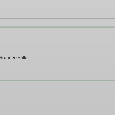
cht.de
Ämter
-Brunner-Halle
Leitung Mountainbike-Gruppe
Leitung Radaktiv-Gruppe