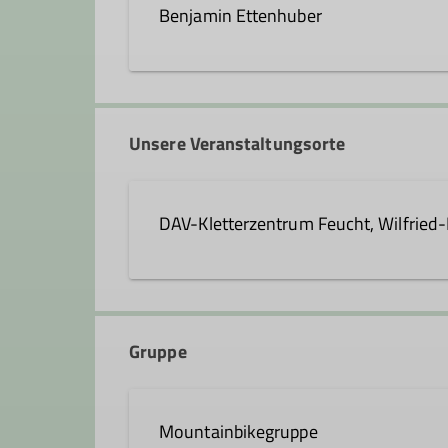
Benjamin Ettenhuber
benjamin.ettenhuber@dav-feu
Unsere Veranstaltungsorte
Qualifikationen
DAV-Kletterzentrum Feucht, Wilfried
Trainer*in C MTB Fahrtechnik
Schulstraße 28
90537 Feucht
Gruppe
Mountainbikegruppe