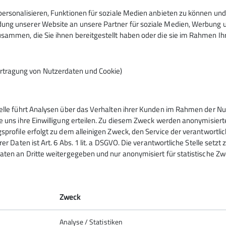
ersonalisieren, Funktionen für soziale Medien anbieten zu können und 
ng unserer Website an unsere Partner für soziale Medien, Werbung un
sammen, die Sie ihnen bereitgestellt haben oder die sie im Rahmen I
rtragung von Nutzerdaten und Cookie)
telle führt Analysen über das Verhalten ihrer Kunden im Rahmen der Nu
ppen
e uns ihre Einwilligung erteilen. Zu diesem Zweck werden anonymisiert
sprofile erfolgt zu dem alleinigen Zweck, den Service der verantwortli
rer Daten ist Art. 6 Abs. 1 lit. a DSGVO. Die verantwortliche Stelle setz
ppen
aten an Dritte weitergegeben und nur anonymisiert für statistische Zw
uppen
gruppe
ern!
Zweck
Analyse / Statistiken