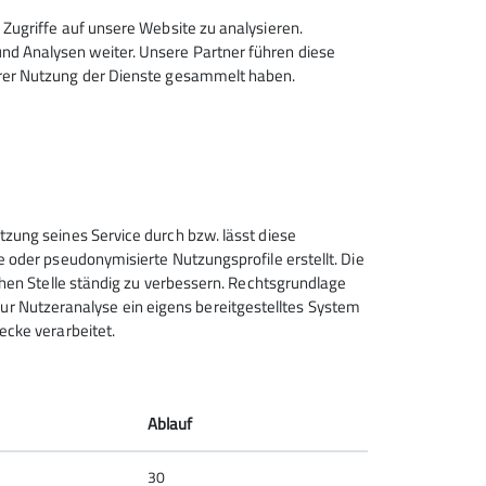
Zugriffe auf unsere Website zu analysieren.
d Analysen weiter. Unsere Partner führen diese
hrer Nutzung der Dienste gesammelt haben.
Sektion Feucht des Deutschen
tzung seines Service durch bzw. lässt diese
Alpenvereins e.V.
e oder pseudonymisierte Nutzungsprofile erstellt. Die
chen Stelle ständig zu verbessern. Rechtsgrundlage
Schulstraße 28
t zur Nutzeranalyse ein eigens bereitgestelltes System
90537 Feucht
ecke verarbeitet.
Telefon +4991287238865
Kontakt
Ablauf
30