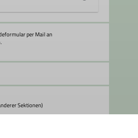
üchlein), auf die Trails rund um den
einbringen und es wird gemeinsam
deformular per Mail an
ürlich nicht fehlen.
.
wird gemeinsam entschieden, welche
uppe ausgerufen.
il ist, der darf sich gerne melden.
 der Schwierigkeit S0-S1 nach der
Feucht").
 anderer Sektionen)