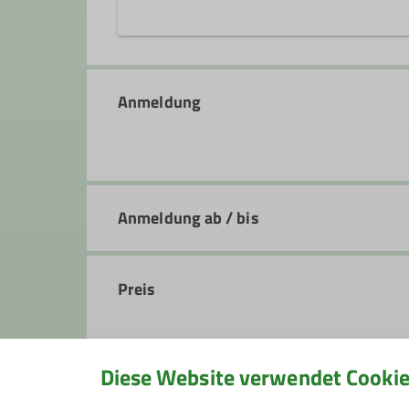
Unsere Hausrunden führen uns in de
Tiergarten oder bei Neumarkt. Jed
Anmeldung
spontan entschieden, wo es hingehen
Im Winter fahren wir jedes zweit
Runde gefahren wird.
Aber auch spontane Ausfahrten fin
Wer also Lust hat und Neugierig auf
Unsere Touren sind um die 30km la
Anmeldung ab / bis
Singletrail Skala
. Die Absprache fin
Zu den Touren solltet ihr folgende
Funktionstüchtiges MTB in einwan
Preis
Helm
(Sonnen-)Brille
Langfinger Handschuhe
Diese Website verwendet Cooki
Ausreichend zu trinken
Schützer empfohlen, aber kein Mu
Maximale Teilnehmeranzahl