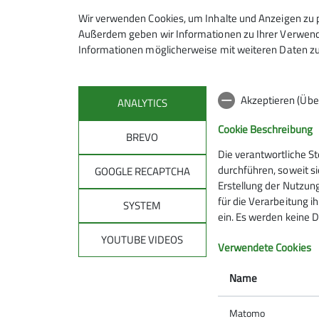
Erste Hilfe Set
Wir verwenden Cookies, um Inhalte und Anzeigen zu p
Rettungsdecke
Außerdem geben wir Informationen zu Ihrer Verwendu
Informationen möglicherweise mit weiteren Daten zu
Kontakt aufnehmen
Akzeptieren (Übe
ANALYTICS
Cookie Beschreibung
BREVO
Die verantwortliche S
Sektion
Gru
durchführen, soweit si
GOOGLE RECAPTCHA
Erstellung der Nutzung
für die Verarbeitung ih
DAV-Kletterzentrum Feucht
Bike-Gru
SYSTEM
ein. Es werden keine D
Mitgliedschaft
Jugend
Newsletter
Wandergr
YOUTUBE VIDEOS
Verwendete Cookies
Mitteilungsheft
Familien
Natur - Umwelt - CO₂
Kids klett
Name
Matomo