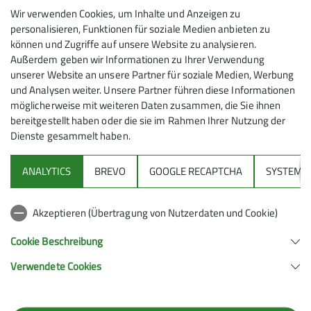
werden.
Wir verwenden Cookies, um Inhalte und Anzeigen zu
personalisieren, Funktionen für soziale Medien anbieten zu
können und Zugriffe auf unsere Website zu analysieren.
Maximale Teilnehmeranzahl
Außerdem geben wir Informationen zu Ihrer Verwendung
unserer Website an unsere Partner für soziale Medien, Werbung
6
und Analysen weiter. Unsere Partner führen diese Informationen
möglicherweise mit weiteren Daten zusammen, die Sie ihnen
bereitgestellt haben oder die sie im Rahmen Ihrer Nutzung der
Dienste gesammelt haben.
ANALYTICS
BREVO
GOOGLE RECAPTCHA
SYSTEM
Sektion
Akzeptieren (Übertragung von Nutzerdaten und Cookie)
Gruppen
Cookie Beschreibung
Verwendete Cookies
Sektion Feucht des Deutschen Alpenvereins e.V.
Schulstraße 28
90537 Feucht