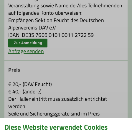
Veranstaltung sowie Name der/des Teilnehmenden
auf folgendes Konto überweisen:
Empfänger: Sektion Feucht des Deutschen
Alpenvereins DAV e.V.
IBAN: DE35 7605 0101 0011 2722 59
Zur Anmeldung
Anfrage senden
Preis
€ 20,- (DAV Feucht)
€ 40,- (andere)
Der Halleneintritt muss zusätzlich entrichtet
werden.
Seile und Sicherungsgeräte sind im Preis
inbegriffen, Klettergurt und Kletterschuhe können
Diese Website verwendet Cookies
bei Bedarf gg. Gebühr für den Kurs geliehen