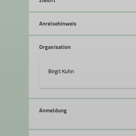
Zielort
Anreisehinweis
Organisation
Birgit Kuhn
birgit.kuhn@dav-feucht.de
Anmeldung
Qualifikationen
Trainer*in C Sportklettern Breitensport