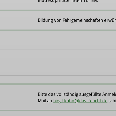
Muttekopfhütte 1934m ü. NN.
Bildung von Fahrgemeinschaften erwün
Bitte das vollständig ausgefüllte Anme
Mail an
birgit.kuhn@dav-feucht.de
schi
Trainer*in B Alpinklettern