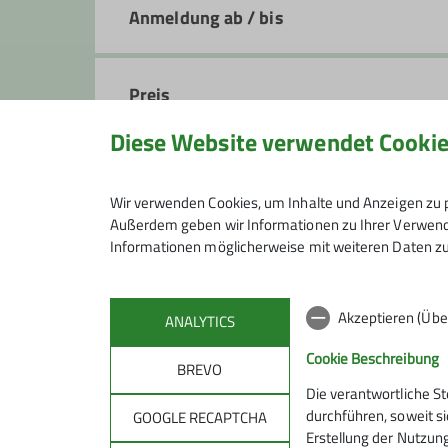
Anmeldung ab / bis
Preis
Diese Website verwendet Cooki
Maximale Teilnehmeranzahl
Wir verwenden Cookies, um Inhalte und Anzeigen zu p
Außerdem geben wir Informationen zu Ihrer Verwendu
Informationen möglicherweise mit weiteren Daten zu
Akzeptieren (Übe
ANALYTICS
Cookie Beschreibung
BREVO
Die verantwortliche S
Sektion
Gru
durchführen, soweit si
GOOGLE RECAPTCHA
Erstellung der Nutzung