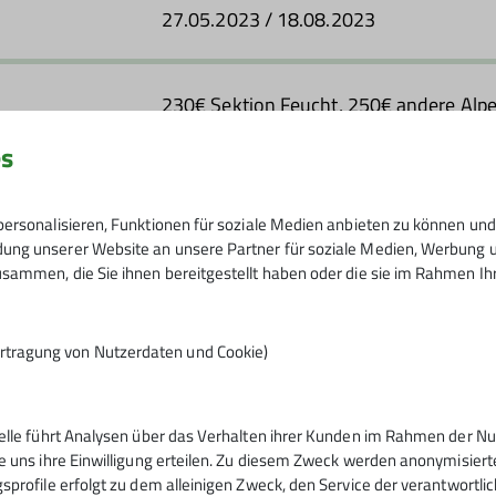
27.05.2023 / 18.08.2023
230€ Sektion Feucht, 250€ andere Alp
es
5
ersonalisieren, Funktionen für soziale Medien anbieten zu können und 
ng unserer Website an unsere Partner für soziale Medien, Werbung un
sammen, die Sie ihnen bereitgestellt haben oder die sie im Rahmen I
rtragung von Nutzerdaten und Cookie)
telle führt Analysen über das Verhalten ihrer Kunden im Rahmen der Nu
ppen
e uns ihre Einwilligung erteilen. Zu diesem Zweck werden anonymisiert
sprofile erfolgt zu dem alleinigen Zweck, den Service der verantwortli