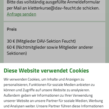
Bitte das vollständig ausgefüllte Anmeldeformular
per Mail an kletterkurse@dav-feucht.de schicken.
Anfrage senden
Preis
30 € (Mitglieder DAV-Sektion Feucht)
60 € (Nichtmitglieder sowie Mitglieder anderer
Sektionen)
Kletterhalleneintritt und Leihgebühr für fehlendes
Diese Website verwendet Cookies
Klettermaterial (außer Kletterschuhe) sind im
Kurspreis enthalten.
Wir verwenden Cookies, um Inhalte und Anzeigen zu
personalisieren, Funktionen für soziale Medien anbieten zu
können und Zugriffe auf unsere Website zu analysieren.
Maximale Teilnehmeranzahl
Außerdem geben wir Informationen zu Ihrer Verwendung
unserer Website an unsere Partner für soziale Medien, Werbung
6
und Analysen weiter. Unsere Partner führen diese Informationen