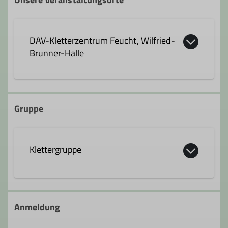
Qualifikationen
DAV-Kletterzentrum Feucht, Wilfried-
Trainer*in C Sportklettern Breitensport
Brunner-Halle
Indoor
Zusatzqualifikation Outdoor- Sportklettern
Schulstraße 28
90537 Feucht
Gruppe
Klettergruppe
Anmeldung