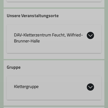
andreas.gerl@dav-feucht.de
Unsere Veranstaltungsorte
Qualifikationen
DAV-Kletterzentrum Feucht, Wilfried-
Trainer*in C Sportklettern Breitensport
Brunner-Halle
Indoor
Zusatzqualifikation Outdoor- Sportklettern
Schulstraße 28
90537 Feucht
Gruppe
Klettergruppe