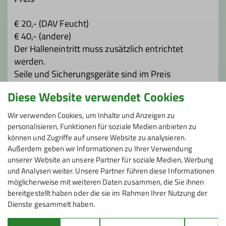
€ 20,- (DAV Feucht)
€ 40,- (andere)
Der Halleneintritt muss zusätzlich entrichtet
werden.
Seile und Sicherungsgeräte sind im Preis
inbegriffen, Klettergurt und Kletterschuhe können
Diese Website verwendet Cookies
bei Bedarf gg. Gebühr für den Kurs geliehen
werden.
Wir verwenden Cookies, um Inhalte und Anzeigen zu
personalisieren, Funktionen für soziale Medien anbieten zu
können und Zugriffe auf unsere Website zu analysieren.
Maximale Teilnehmeranzahl
Außerdem geben wir Informationen zu Ihrer Verwendung
unserer Website an unsere Partner für soziale Medien, Werbung
4
und Analysen weiter. Unsere Partner führen diese Informationen
möglicherweise mit weiteren Daten zusammen, die Sie ihnen
bereitgestellt haben oder die sie im Rahmen Ihrer Nutzung der
Dienste gesammelt haben.