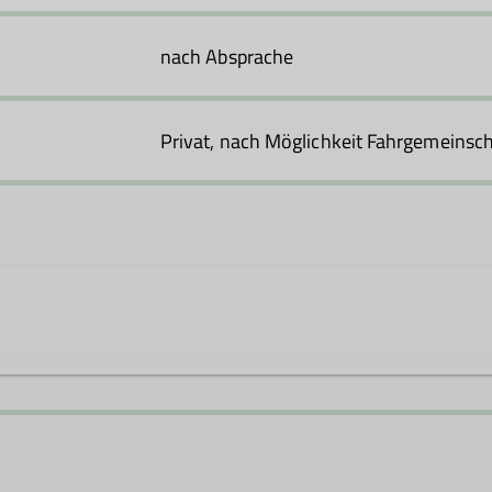
nach Absprache
Privat, nach Möglichkeit Fahrgemeinsc
t.de
© Ulrike Hünefeld | DAV Sektion Feucht