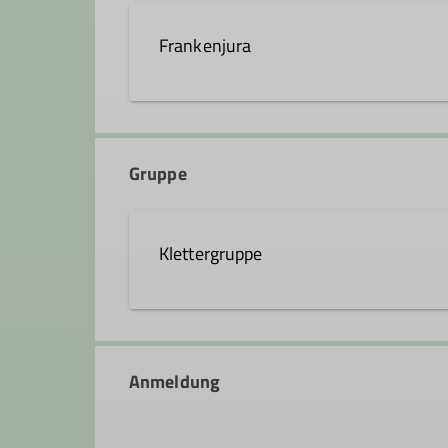
Frankenjura
Trainer*in C Sportklettern Breitensport In
Zusatzqualifikation Outdoor- Sportklettern
Gruppe
Klettergruppe
Anmeldung