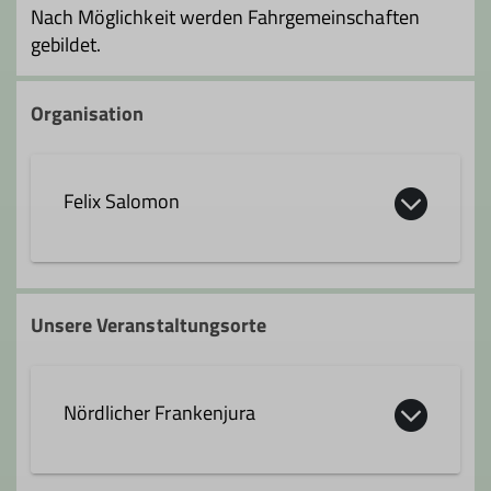
Nach Möglichkeit werden Fahrgemeinschaften
gebildet.
Organisation
Felix Salomon
felix.salomon@dav-feucht.de
Unsere Veranstaltungsorte
Qualifikationen
Nördlicher Frankenjura
Trainer*in B Hochtouren
Trainer*in B Alpinklettern