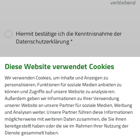
verbleibend
Hiermit bestätige ich die Kenntnisnahme der
Datenschutzerklärung *
Hiermit erkläre ich mich einverstanden, dass
Diese Website verwendet Cookies
meine in das Kontaktformular eingegebenen
Daten elektronisch gesichert und zum Zweck der
Wir verwenden Cookies, um Inhalte und Anzeigen zu
personalisieren, Funktionen für soziale Medien anbieten zu
Kontaktaufnahme verarbeitet und genutzt
können und Zugriffe auf unsere Website zu analysieren.
werden. Mir ist bekannt, dass ich meine
Außerdem geben wir Informationen zu Ihrer Verwendung
Einwilligung jederzeit wiederrufen kann. *
unserer Website an unsere Partner für soziale Medien, Werbung
und Analysen weiter. Unsere Partner führen diese Informationen
Mit (*) markierte Felder
möglicherweise mit weiteren Daten zusammen, die Sie ihnen
Absenden
sind Pflichtfelder
bereitgestellt haben oder die sie im Rahmen Ihrer Nutzung der
Dienste gesammelt haben.