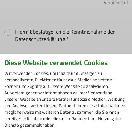
verbleibend
Hiermit bestätige ich die Kenntnisnahme der
Datenschutzerklärung *
Hiermit erkläre ich mich einverstanden, dass
Diese Website verwendet Cookies
meine in das Kontaktformular eingegebenen
Daten elektronisch gesichert und zum Zweck der
Wir verwenden Cookies, um Inhalte und Anzeigen zu
personalisieren, Funktionen für soziale Medien anbieten zu
Kontaktaufnahme verarbeitet und genutzt
können und Zugriffe auf unsere Website zu analysieren.
werden. Mir ist bekannt, dass ich meine
Außerdem geben wir Informationen zu Ihrer Verwendung
Einwilligung jederzeit wiederrufen kann. *
unserer Website an unsere Partner für soziale Medien, Werbung
und Analysen weiter. Unsere Partner führen diese Informationen
Mit (*) markierte Felder
möglicherweise mit weiteren Daten zusammen, die Sie ihnen
Absenden
sind Pflichtfelder
bereitgestellt haben oder die sie im Rahmen Ihrer Nutzung der
Dienste gesammelt haben.