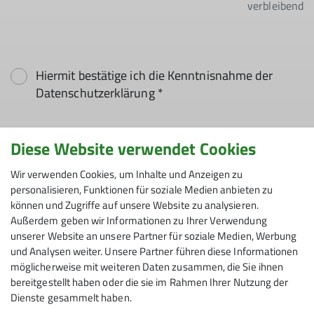
verbleibend
Hiermit bestätige ich die Kenntnisnahme der
Datenschutzerklärung *
Hiermit erkläre ich mich einverstanden, dass
Diese Website verwendet Cookies
meine in das Kontaktformular eingegebenen
Daten elektronisch gesichert und zum Zweck der
Wir verwenden Cookies, um Inhalte und Anzeigen zu
personalisieren, Funktionen für soziale Medien anbieten zu
Kontaktaufnahme verarbeitet und genutzt
können und Zugriffe auf unsere Website zu analysieren.
werden. Mir ist bekannt, dass ich meine
Außerdem geben wir Informationen zu Ihrer Verwendung
Einwilligung jederzeit wiederrufen kann. *
unserer Website an unsere Partner für soziale Medien, Werbung
und Analysen weiter. Unsere Partner führen diese Informationen
Mit (*) markierte Felder
möglicherweise mit weiteren Daten zusammen, die Sie ihnen
Absenden
sind Pflichtfelder
bereitgestellt haben oder die sie im Rahmen Ihrer Nutzung der
Dienste gesammelt haben.