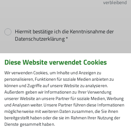
verbleibend
Hiermit bestätige ich die Kenntnisnahme der
Datenschutzerklärung *
Hiermit erkläre ich mich einverstanden, dass
Diese Website verwendet Cookies
meine in das Kontaktformular eingegebenen
Daten elektronisch gesichert und zum Zweck der
Wir verwenden Cookies, um Inhalte und Anzeigen zu
personalisieren, Funktionen für soziale Medien anbieten zu
Kontaktaufnahme verarbeitet und genutzt
können und Zugriffe auf unsere Website zu analysieren.
werden. Mir ist bekannt, dass ich meine
Außerdem geben wir Informationen zu Ihrer Verwendung
Einwilligung jederzeit wiederrufen kann. *
unserer Website an unsere Partner für soziale Medien, Werbung
und Analysen weiter. Unsere Partner führen diese Informationen
Mit (*) markierte Felder
möglicherweise mit weiteren Daten zusammen, die Sie ihnen
Absenden
sind Pflichtfelder
bereitgestellt haben oder die sie im Rahmen Ihrer Nutzung der
Dienste gesammelt haben.