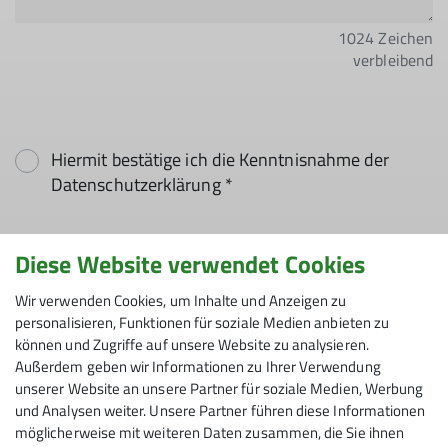
1024
Zeichen
verbleibend
Hiermit bestätige ich die Kenntnisnahme der
Datenschutzerklärung *
Hiermit erkläre ich mich einverstanden, dass
Diese Website verwendet Cookies
meine in das Kontaktformular eingegebenen
Daten elektronisch gesichert und zum Zweck der
Wir verwenden Cookies, um Inhalte und Anzeigen zu
personalisieren, Funktionen für soziale Medien anbieten zu
Kontaktaufnahme verarbeitet und genutzt
können und Zugriffe auf unsere Website zu analysieren.
werden. Mir ist bekannt, dass ich meine
Außerdem geben wir Informationen zu Ihrer Verwendung
Einwilligung jederzeit wiederrufen kann. *
unserer Website an unsere Partner für soziale Medien, Werbung
und Analysen weiter. Unsere Partner führen diese Informationen
Mit (*) markierte Felder
möglicherweise mit weiteren Daten zusammen, die Sie ihnen
Absenden