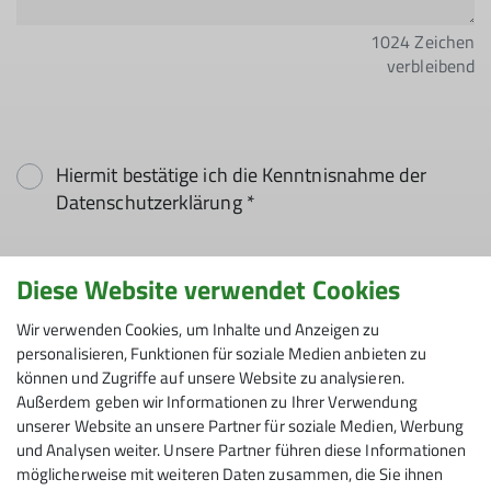
1024
Zeichen
verbleibend
Hiermit bestätige ich die Kenntnisnahme der
Datenschutzerklärung *
Hiermit erkläre ich mich einverstanden, dass
Diese Website verwendet Cookies
meine in das Kontaktformular eingegebenen
Daten elektronisch gesichert und zum Zweck der
Wir verwenden Cookies, um Inhalte und Anzeigen zu
personalisieren, Funktionen für soziale Medien anbieten zu
Kontaktaufnahme verarbeitet und genutzt
können und Zugriffe auf unsere Website zu analysieren.
werden. Mir ist bekannt, dass ich meine
Außerdem geben wir Informationen zu Ihrer Verwendung
Einwilligung jederzeit wiederrufen kann. *
unserer Website an unsere Partner für soziale Medien, Werbung
und Analysen weiter. Unsere Partner führen diese Informationen
Mit (*) markierte Felder
möglicherweise mit weiteren Daten zusammen, die Sie ihnen
Absenden