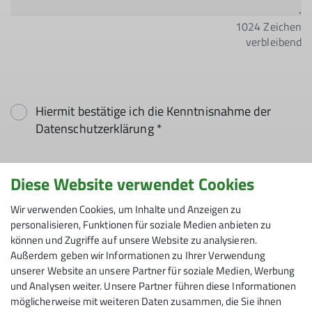
1024
Zeichen
verbleibend
Hiermit bestätige ich die Kenntnisnahme der
Datenschutzerklärung *
Hiermit erkläre ich mich einverstanden, dass
Diese Website verwendet Cookies
meine in das Kontaktformular eingegebenen
Daten elektronisch gesichert und zum Zweck der
Wir verwenden Cookies, um Inhalte und Anzeigen zu
personalisieren, Funktionen für soziale Medien anbieten zu
Kontaktaufnahme verarbeitet und genutzt
können und Zugriffe auf unsere Website zu analysieren.
werden. Mir ist bekannt, dass ich meine
Außerdem geben wir Informationen zu Ihrer Verwendung
Einwilligung jederzeit wiederrufen kann. *
unserer Website an unsere Partner für soziale Medien, Werbung
und Analysen weiter. Unsere Partner führen diese Informationen
Mit (*) markierte Felder
möglicherweise mit weiteren Daten zusammen, die Sie ihnen
Absenden