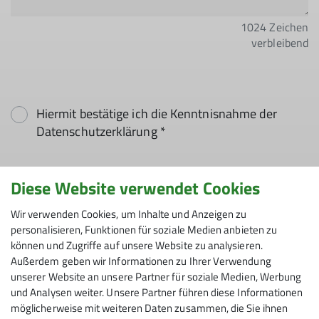
1024
Zeichen
verbleibend
Hiermit bestätige ich die Kenntnisnahme der
Datenschutzerklärung *
Hiermit erkläre ich mich einverstanden, dass
Diese Website verwendet Cookies
meine in das Kontaktformular eingegebenen
Daten elektronisch gesichert und zum Zweck der
Wir verwenden Cookies, um Inhalte und Anzeigen zu
personalisieren, Funktionen für soziale Medien anbieten zu
Kontaktaufnahme verarbeitet und genutzt
können und Zugriffe auf unsere Website zu analysieren.
werden. Mir ist bekannt, dass ich meine
Außerdem geben wir Informationen zu Ihrer Verwendung
Einwilligung jederzeit wiederrufen kann. *
unserer Website an unsere Partner für soziale Medien, Werbung
und Analysen weiter. Unsere Partner führen diese Informationen
Mit (*) markierte Felder
möglicherweise mit weiteren Daten zusammen, die Sie ihnen
Absenden