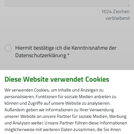
1024
Zeichen
verbleibend
Hiermit bestätige ich die Kenntnisnahme der
Datenschutzerklärung *
Hiermit erkläre ich mich einverstanden, dass
Diese Website verwendet Cookies
meine in das Kontaktformular eingegebenen
Daten elektronisch gesichert und zum Zweck der
Wir verwenden Cookies, um Inhalte und Anzeigen zu
personalisieren, Funktionen für soziale Medien anbieten zu
Kontaktaufnahme verarbeitet und genutzt
können und Zugriffe auf unsere Website zu analysieren.
werden. Mir ist bekannt, dass ich meine
Außerdem geben wir Informationen zu Ihrer Verwendung
Einwilligung jederzeit wiederrufen kann. *
unserer Website an unsere Partner für soziale Medien, Werbung
und Analysen weiter. Unsere Partner führen diese Informationen
Mit (*) markierte Felder
möglicherweise mit weiteren Daten zusammen, die Sie ihnen
Absenden