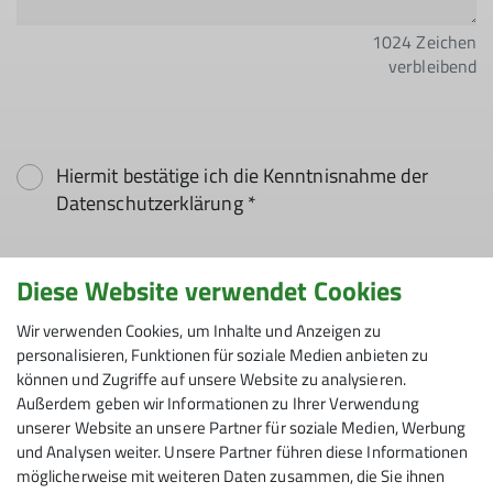
1024
Zeichen
verbleibend
Hiermit bestätige ich die Kenntnisnahme der
Datenschutzerklärung *
Hiermit erkläre ich mich einverstanden, dass
Diese Website verwendet Cookies
meine in das Kontaktformular eingegebenen
Daten elektronisch gesichert und zum Zweck der
Wir verwenden Cookies, um Inhalte und Anzeigen zu
personalisieren, Funktionen für soziale Medien anbieten zu
Kontaktaufnahme verarbeitet und genutzt
können und Zugriffe auf unsere Website zu analysieren.
werden. Mir ist bekannt, dass ich meine
Außerdem geben wir Informationen zu Ihrer Verwendung
Einwilligung jederzeit wiederrufen kann. *
unserer Website an unsere Partner für soziale Medien, Werbung
und Analysen weiter. Unsere Partner führen diese Informationen
Mit (*) markierte Felder
möglicherweise mit weiteren Daten zusammen, die Sie ihnen
Absenden