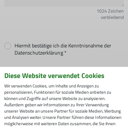
1024
Zeichen
verbleibend
Hiermit bestätige ich die Kenntnisnahme der
Datenschutzerklärung *
Hiermit erkläre ich mich einverstanden, dass
Diese Website verwendet Cookies
meine in das Kontaktformular eingegebenen
Daten elektronisch gesichert und zum Zweck der
Wir verwenden Cookies, um Inhalte und Anzeigen zu
personalisieren, Funktionen für soziale Medien anbieten zu
Kontaktaufnahme verarbeitet und genutzt
können und Zugriffe auf unsere Website zu analysieren.
werden. Mir ist bekannt, dass ich meine
Außerdem geben wir Informationen zu Ihrer Verwendung
Einwilligung jederzeit wiederrufen kann. *
unserer Website an unsere Partner für soziale Medien, Werbung
und Analysen weiter. Unsere Partner führen diese Informationen
Mit (*) markierte Felder
möglicherweise mit weiteren Daten zusammen, die Sie ihnen
Absenden