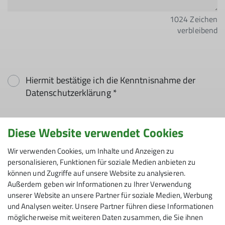
1024
Zeichen
verbleibend
Hiermit bestätige ich die Kenntnisnahme der
Datenschutzerklärung *
Hiermit erkläre ich mich einverstanden, dass
Diese Website verwendet Cookies
meine in das Kontaktformular eingegebenen
Daten elektronisch gesichert und zum Zweck der
Wir verwenden Cookies, um Inhalte und Anzeigen zu
personalisieren, Funktionen für soziale Medien anbieten zu
Kontaktaufnahme verarbeitet und genutzt
können und Zugriffe auf unsere Website zu analysieren.
werden. Mir ist bekannt, dass ich meine
Außerdem geben wir Informationen zu Ihrer Verwendung
Einwilligung jederzeit wiederrufen kann. *
unserer Website an unsere Partner für soziale Medien, Werbung
und Analysen weiter. Unsere Partner führen diese Informationen
Mit (*) markierte Felder
möglicherweise mit weiteren Daten zusammen, die Sie ihnen
Absenden