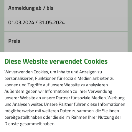
Anmeldung ab / bis
01.03.2024 / 31.05.2024
Preis
230€ für Mitglieder der Sektion Feucht, 250€ für
Diese Website verwendet Cookies
Mitglieder DAV. Hüttenübernachtung, Verpflegung
und Fahrtkosten nicht im Kurspreis enthalten.
Wir verwenden Cookies, um Inhalte und Anzeigen zu
personalisieren, Funktionen für soziale Medien anbieten zu
können und Zugriffe auf unsere Website zu analysieren.
Maximale Teilnehmeranzahl
Außerdem geben wir Informationen zu Ihrer Verwendung
unserer Website an unsere Partner für soziale Medien, Werbung
3
und Analysen weiter. Unsere Partner führen diese Informationen
möglicherweise mit weiteren Daten zusammen, die Sie ihnen
bereitgestellt haben oder die sie im Rahmen Ihrer Nutzung der
Dienste gesammelt haben.